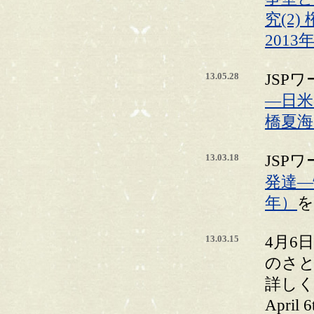
究(2
2013
13.05.28
JSP
―日
橋夏海
13.03.18
JSP
発達―
年）
を
13.03.15
4月6
のさ
詳し
April 6