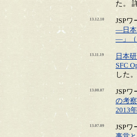
た。 
13.12.10
JSP
―日
―」（
13.11.19
日本研
SFC Op
した
13.08.07
JSP
の考察
2013
13.07.09
JSP
事堂と