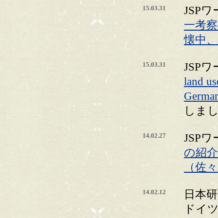
15.03.31
JSP
一考察
懐中、
15.03.31
JSP
land us
Germa
しま
14.02.27
JSP
の紹
（佐々
14.02.12
日本
ドイツ